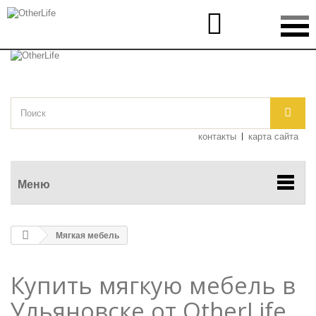
Обратная

связь

контакты
карта сайта
Меню
Мягкая мебель
Купить мягкую мебель в
Ульяновске от OtherLife